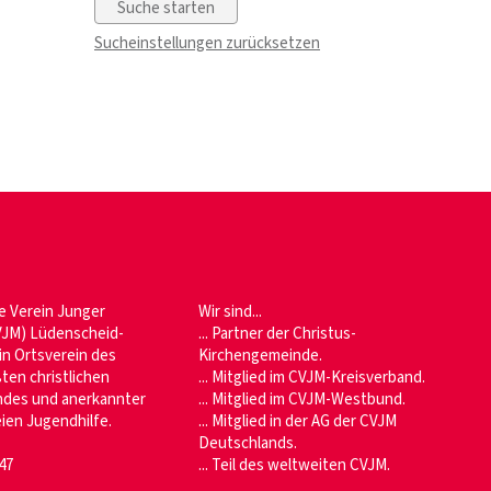
Sucheinstellungen zurücksetzen
he Verein Junger
Wir sind...
JM) Lüdenscheid-
... Partner der Christus-
ein Ortsverein des
Kirchengemeinde.
ten christlichen
... Mitglied im CVJM-Kreisverband.
des und anerkannter
... Mitglied im CVJM-Westbund.
eien Jugendhilfe.
... Mitglied in der AG der CVJM
Deutschlands.
47
... Teil des weltweiten CVJM.