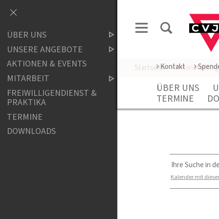
ÜBER UNS
UNSERE ANGEBOTE
AKTIONEN & EVENTS
Kontakt
Spend
Startseite
> Veranstaltun
MITARBEIT
ÜBER UNS
U
FREIWILLIGENDIENST &
TERMINE
DO
PRAKTIKA
TERMINE
DOWNLOADS
Ihre Suche in de
Kalender mit diese