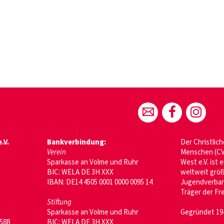
.V.
Bankverbindung:
Der Christlic
Verein
Menschen (CV
Sparkasse an Volme und Ruhr
West e.V. ist 
BIC: WELA DE 3H XXX
weltweit größ
IBAN: DE14 4505 0001 0000 0095 14
Jugendverban
Träger der Fr
Stiftung
Sparkasse an Volme und Ruhr
Gegründet 19
0588
BIC: WELA DE 3H XXX