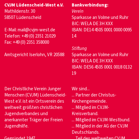
CVJM Lüdenscheid-West e.V.
Bankverbindung:
Mathildenstr. 30
Verein
58507 Lüdenscheid
Sparkasse an Volme und Ruhr
BIC: WELA DE 3H XXX
E-Mail: mail@cvjm-west.de
IBAN: DE14 4505 0001 0000 0095
Telefon: +49 (0) 2351 21029
14
Fax: +49 (0) 2351 358000
Stiftung
Amtsgericht Iserlohn, VR 20588
Sparkasse an Volme und Ruhr
BIC: WELA DE 3H XXX
IBAN: DE56 4505 0001 0018 0132
19
Der Christliche Verein Junger
Wir sind...
Menschen (CVJM) Lüdenscheid-
... Partner der Christus-
West e.V. ist ein Ortsverein des
Kirchengemeinde.
weltweit größten christlichen
... Mitglied im CVJM-
Jugendverbandes und
Kreisverband.
anerkannter Träger der Freien
... Mitglied im CVJM-Westbund.
Jugendhilfe.
... Mitglied in der AG der CVJM
Deutschlands.
Gegründet 1947
... Teil des weltweiten CVJM.