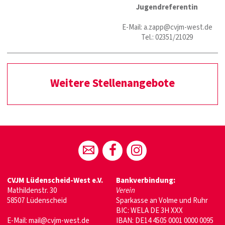
Jugendreferentin
E-Mail: a.zapp@cvjm-west.de
Tel.: 02351/21029
Weitere Stellenangebote
CVJM Lüdenscheid-West e.V.
Bankverbindung:
Mathildenstr. 30
Verein
58507 Lüdenscheid
Sparkasse an Volme und Ruhr
BIC: WELA DE 3H XXX
E-Mail: mail@cvjm-west.de
IBAN: DE14 4505 0001 0000 0095