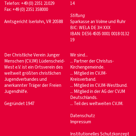
Telefon: +49 (0) 2351 21029
14
Fax: +49 (0) 2351 358000
Stiftung
Amtsgericht Iserlohn, VR 20588
Sparkasse an Volme und Ruhr
BIC: WELA DE 3H XXX
IBAN: DE56 4505 0001 0018 0132
19
Der Christliche Verein Junger
Wir sind...
Menschen (CVJM) Lüdenscheid-
... Partner der Christus-
West e.V. ist ein Ortsverein des
Kirchengemeinde.
weltweit größten christlichen
... Mitglied im CVJM-
Jugendverbandes und
Kreisverband.
anerkannter Träger der Freien
... Mitglied im CVJM-Westbund.
Jugendhilfe.
... Mitglied in der AG der CVJM
Deutschlands.
Gegründet 1947
... Teil des weltweiten CVJM.
Datenschutz
Impressum
Institutionelles Schutzkonzept